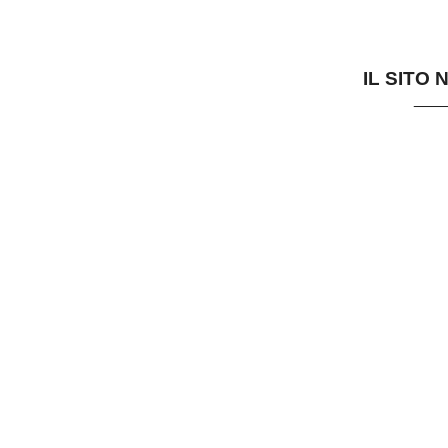
IL SITO 
___